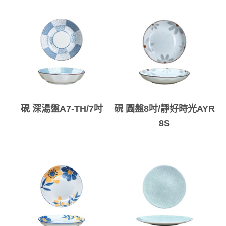
硯 深湯盤A7-TH/7吋
硯 圓盤8吋/靜好時光AYR
8S