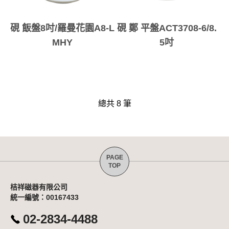
硯 飯盤8吋/羅曼花園A8-L
硯 鄭 平盤ACT3708-6/8.
MHY
5吋
總共 8 筆
桔祥磁器有限公司
統一編號：00167433
02-2834-4488