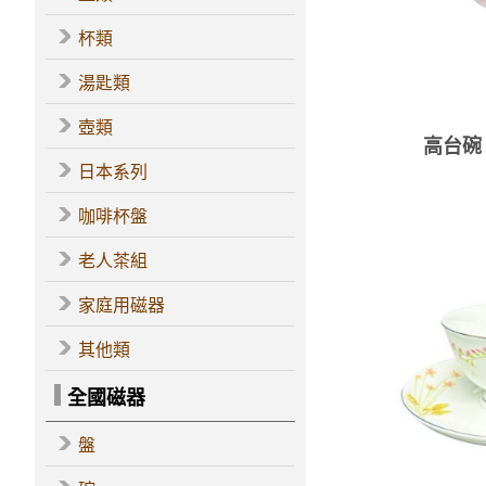
杯類
湯匙類
壺類
高台碗（
日本系列
咖啡杯盤
老人茶組
家庭用磁器
其他類
全國磁器
盤