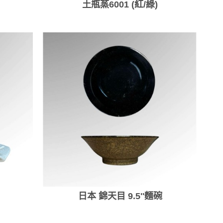
土瓶蒸6001 (紅/綠)
日本 錦天目 9.5''麵碗