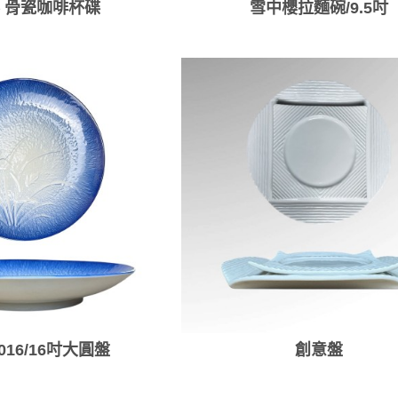
 骨瓷咖啡杯碟
雪中櫻拉麵碗/9.5吋
016/16吋大圓盤
創意盤