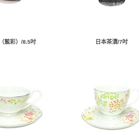
藍彩）/8.5吋
日本茶漬/7吋