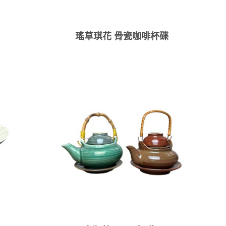
瑤草琪花 骨瓷咖啡杯碟