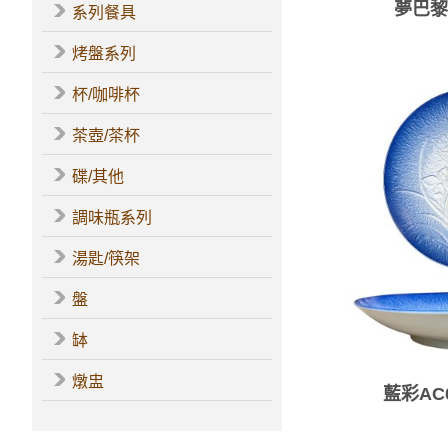
夢巴黎
系列餐具
烤盤系列
杯/咖啡杯
茶壺/茶杯
碟/其他
調味瓶系列
湯匙/筷架
盤
缽
燉盅
藍彩AC