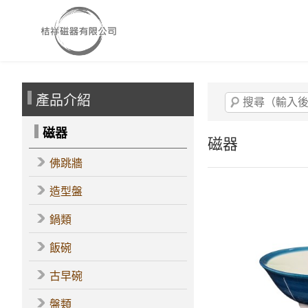
產品介紹
磁器
磁器
佛跳牆
造型盤
鍋類
飯碗
古早碗
盤類