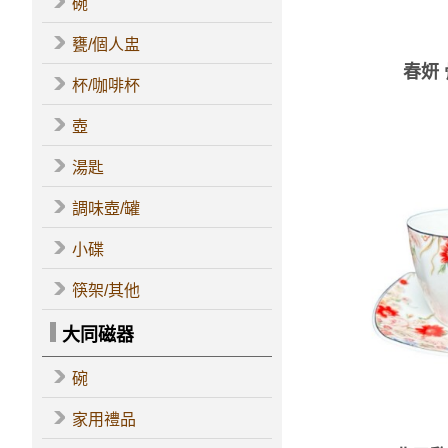
碗
甕/個人盅
春妍
杯/咖啡杯
壺
湯匙
調味壺/罐
小碟
筷架/其他
大同磁器
碗
家用禮品