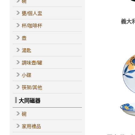
碗
甕/個人盅
義大利
杯/咖啡杯
壺
湯匙
調味壺/罐
小碟
筷架/其他
大同磁器
碗
家用禮品