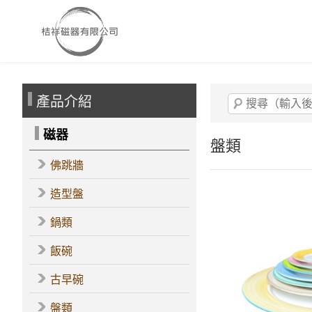
產品介紹
磁器
盤類
佛跳牆
造型盤
鍋類
飯碗
古早碗
盤類