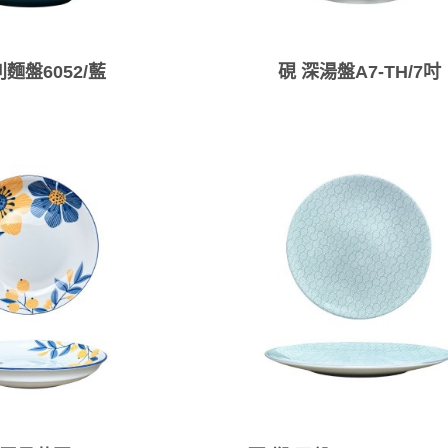
麵盤6052/藍
硯 深湯盤A7-TH/7吋