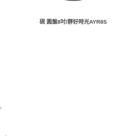
硯 圓盤8吋/靜好時光AYR8S