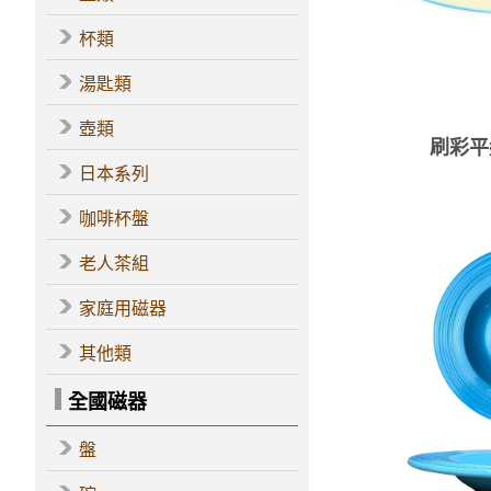
杯類
湯匙類
壺類
刷彩平盤
日本系列
咖啡杯盤
老人茶組
家庭用磁器
其他類
全國磁器
盤