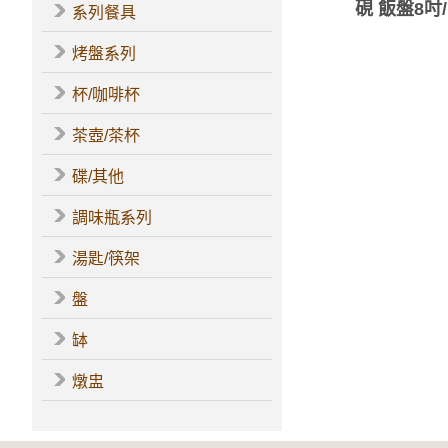
硯 飯盤8吋
系列餐具
烤盤系列
杯/咖啡杯
茶壺/茶杯
碟/其他
調味瓶系列
湯匙/筷架
盤
缽
燉盅