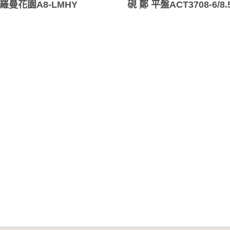
/羅曼花園A8-LMHY
硯 鄭 平盤ACT3708-6/8