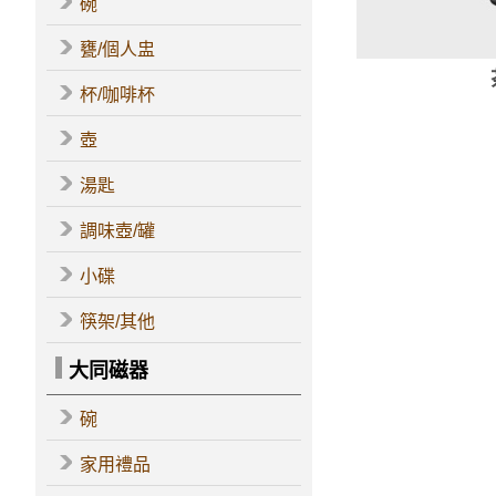
碗
甕/個人盅
杯/咖啡杯
壺
湯匙
調味壺/罐
小碟
筷架/其他
大同磁器
碗
家用禮品