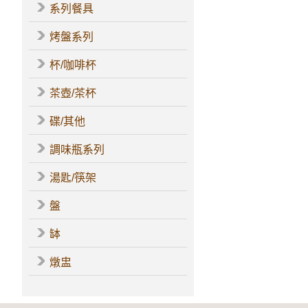
系列餐具
烤盤系列
杯/咖啡杯
茶壺/茶杯
碟/其他
調味瓶系列
湯匙/筷架
盤
缽
燉盅