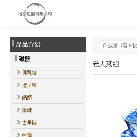
產品介紹
磁器
老人茶組
佛跳牆
造型盤
鍋類
飯碗
古早碗
盤類