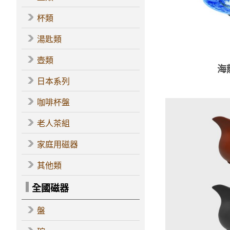
杯類
湯匙類
壺類
海
日本系列
咖啡杯盤
老人茶組
家庭用磁器
其他類
全國磁器
盤