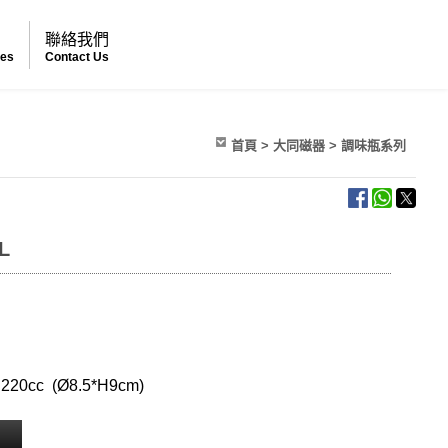
例
聯絡我們
ses
Contact Us
首頁
>
大同磁器
>
調味瓶系列
L
220cc (Ø8.5*H9cm)