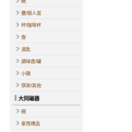
碗
甕/個人盅
杯/咖啡杯
壺
湯匙
調味壺/罐
小碟
筷架/其他
大同磁器
碗
家用禮品