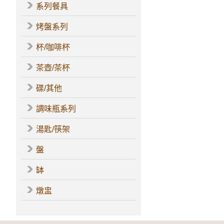
系列餐具
烤盤系列
杯/咖啡杯
茶壺/茶杯
碟/其他
調味瓶系列
湯匙/筷架
盤
缽
燉盅