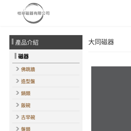
大同磁器
產品介紹
磁器
佛跳牆
造型盤
鍋類
飯碗
古早碗
盤類